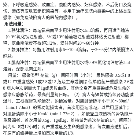
染、下呼吸道感染、败血症、腹腔内感染、妇科感染、术后伤口及烧
伤、溃疡等皮肤软组织感染等。亦用于治疗医院内感染中的上述类型
感染（如免疫缺陷病人的医院内感染）。
用法用量：
1.静脉滴注：每1g氨曲南至少用注射用水3ml溶解，再用适当输液
（0.9%氯化钠注射液、5%或10%葡萄糖注射液或林格氏注射液）稀
释，氨曲南浓度不得超过2%，滴注时间20～60分钟。
2.静脉推注：每瓶用注射用水6～10ml溶解，于3～5分钟内缓慢注入
静脉。
3.肌肉注射：每1g氨曲南至少用注射用水或0.9%氯化钠注射液3ml
溶解，深部肌肉注射。
用量： 感染类型 剂量（g） 间隔时间（小时） 尿路感染 0.5或1 8
或12 中重度感染 1或2 8或12 危及生命或铜绿 假单胞菌严重感染 2 6或
8 病人单次剂量大于1g或患败血症、其他全身严重感染或危及生命的
感染应静脉给药，最高剂量每日8g。（2）病人有短暂或持续肾功能减
退时：宜根据肾功能情况，酌情减量。对肌酐清除率小于10～30ml/
（min.1.73m2）的肾功能损害者，首次用量1g或2g，以后用量减半；
对肌酐清除率小于10ml/（min.1.73m2），如依靠血液透析的肾功能严
重衰竭者，首次用量0.5g、1g或2g，维持量为首次剂量的1/4，间隔时
间为6、8或12小时；对严重或危及生命的感染者，每次血液透析后，
在原有的维持量上增加首次用量的1/8。