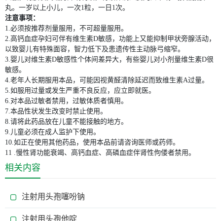
丸。一岁以上小儿，一次1粒，一日1次。
注意事项：
1.必须按推荐剂量服用，不可超量服用。
2.高钙血症孕妇可伴有维生素D敏感，功能上又能抑制甲状旁腺活动，
以致婴儿有特殊面容，智力低下及患遗传性主动脉弓缩窄。
3.婴儿对维生素D敏感性个体间差异大，有些婴儿对小剂量维生素D很
敏感。
4.老年人长期服用本品，可能因视黄醛清除延迟而致维生素A过量。
5.如服用过量或发生严重不良反应，应立即就医。
6.对本品过敏者禁用，过敏体质者慎用。
7.本品性状发生改变时禁止使用。
8.请将此药品放在儿童不能接触的地方。
9.儿童必须在成人监护下使用。
10.如正在使用其他药品，使用本品前请咨询医师或药师。
11 .慢性肾功能衰竭、高钙血症、高磷血症伴肾性佝偻者禁用。
相关内容
注射用头孢噻吩钠
注射用头孢他啶