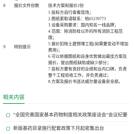
8
报价文件份数
技术方案和报价2份
1.投标方自行查看现场；
2.图纸索取请联系：柏65239773
3.设备采购要求：国内知名一线品牌；
4.范围：除消防栓以外的所有消防工程范
围；
5.报价扣除土建预埋工程(如需要变动不增加
9
特别提示
费用)；
6.可以依据图纸和自身优势做出最佳方案及
报价，提出图纸缺陷或缺少部分；
7.投标方要有良好的业绩和业内口碑，负责
整个工程验收工作，并负责通过；
8.方案及报价书送达威尔曼设备安全部。
相关内容
“全国完善国家基本药物制度相关政策座谈会”会议纪要
新版基药目录施行配套政策下月起密集出台