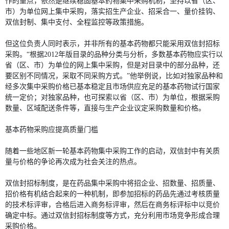
作的重点，依然是继续稳固基本药物集中采购机制，坚持以省（区、
市）为单位网上集中采购，落实招生产企业、招采合一、量价挂钩、
双信封制、集中支付、全程监控等政策措施。
但这位负责人同时表示，并非所有的基本药物都只能采用双信封招标
采购。“根据2012年版目录的品种分类与分析，多数基本药物应实行以
省（区、市）为单位的网上集中采购，但是对目录中的部分品种，还
要区别不同情况，采取不同采购方式。”他举例说，比如对独家品种和
经多次集中采购价格已基本稳定且市场供应充足的基本药物试行国家
统一定价；对独家品种，也可探索以省（区、市）为单位，根据采购
数量、区域配送条件等，直接与生产企业议定采购数量和价格。
基本药物采购应提高质量门槛
随着一些地区新一轮基本药物集中采购工作的启动，双信封中有关质
量与价格的争论再次成为社会关注的热点。
双信封招标制度，是在药品集中采购中将招企业、招数量、招质量、
招价格有机结合起来的一种机制，即参加招标的药品先通过考核质量
的技术标评审，合格后进入商务标评审，然后在商务标评标中以竞价
确定中标。通过双信封招标制度等方式，充分利用市场竞争形成合理
采购价格。