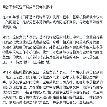
回款率和配送率将成重要考核指标
在2009年版《国家基本药物目录》执行过程中，基层机构反映比较突
出的问题之一是部分基本药物供应或者配送不到位，导致老百姓就医
受到影响。
对此，这位负责人表示，基本药物配送原则上由中标生产企业自行委
托药品批发企业配送或直接配送。今后，相关部门将重点做好偏远、
交通不便地区的药品配送服务，并将配送到位率和回款率纳入基本药
物集中采购工作考核指标。此外，考虑到邮政等物流行业服务网络覆
盖面广的优势，有关部门将支持其在符合规定的条件下参与药品配
送。（下转第3版）（上接第1版）
对于不能按时履约的企业，这位负责人表示，将严格执行诚信记录和
市场清退制度。他介绍，深化医改以来，各地以基本药物制度为抓
手，以药品供应保障信息化应用系统建设为支撑，加强基本药物采购
和配送诚信管理，对在采购过程中提供虚假证明文件，蓄意抬高价格
或恶意竞价，不按合同规定及时配送或供应质量不达标药品，以及向
采购机构、医疗机构或个人进行贿赂或变相贿赂的企业，一律记录在
案，依照有关法律法规严肃查处，并定期向社会公布查处结果。