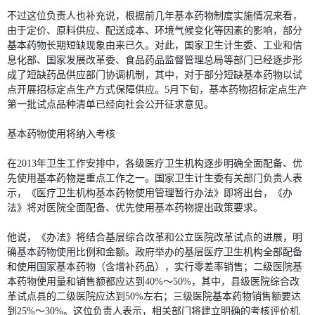
不过这位负责人也补充说，根据前几年基本药物制度实施情况来看，
由于定价、原料供应、配送成本、环境气候变化等因素的影响，部分
基本药物长期短缺现象由来已久。对此，国家卫生计生委、工业和信
息化部、国家发展改革委、食品药品监督管理总局等部门已经逐步形
成了短缺药品供应部门协调机制，其中，对于部分短缺基本药物以试
点开展招标定点生产方式保障供应。5月下旬，基本药物招标定点生产
第一批试点品种清单已经向社会公开征求意见。
基本药物使用将纳入考核
在2013年卫生工作安排中，各级医疗卫生机构逐步明确全面配备、优
先使用基本药物是重点工作之一。国家卫生计生委有关部门负责人表
示，《医疗卫生机构基本药物使用管理暂行办法》即将出台，《办
法》将对医院全面配备、优先使用基本药物提出政策要求。
他说，《办法》将结合基层综合改革和公立医院改革试点的进展，明
确基本药物使用比例和金额。政府举办的基层医疗卫生机构全部配备
和使用国家基本药物（含增补药品），实行零差率销售；二级医院基
本药物使用量和销售额都应达到40%～50%，其中，县级医院综合改
革试点县的二级医院应达到50%左右；三级医院基本药物销售额要达
到25%～30%。这位负责人表示，相关部门将建立明确的考核评价机