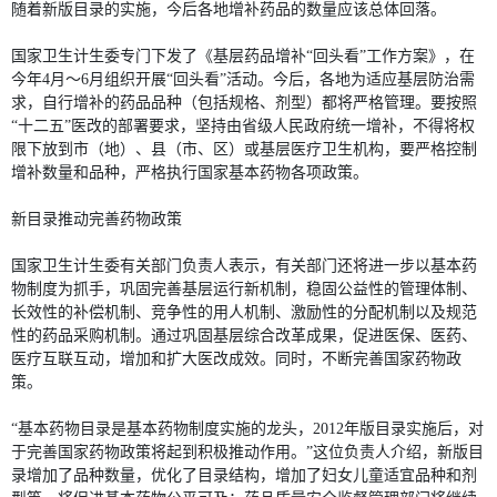
随着新版目录的实施，今后各地增补药品的数量应该总体回落。
国家卫生计生委专门下发了《基层药品增补“回头看”工作方案》，在
今年4月～6月组织开展“回头看”活动。今后，各地为适应基层防治需
求，自行增补的药品品种（包括规格、剂型）都将严格管理。要按照
“十二五”医改的部署要求，坚持由省级人民政府统一增补，不得将权
限下放到市（地）、县（市、区）或基层医疗卫生机构，要严格控制
增补数量和品种，严格执行国家基本药物各项政策。
新目录推动完善药物政策
国家卫生计生委有关部门负责人表示，有关部门还将进一步以基本药
物制度为抓手，巩固完善基层运行新机制，稳固公益性的管理体制、
长效性的补偿机制、竞争性的用人机制、激励性的分配机制以及规范
性的药品采购机制。通过巩固基层综合改革成果，促进医保、医药、
医疗互联互动，增加和扩大医改成效。同时，不断完善国家药物政
策。
“基本药物目录是基本药物制度实施的龙头，2012年版目录实施后，对
于完善国家药物政策将起到积极推动作用。”这位负责人介绍，新版目
录增加了品种数量，优化了目录结构，增加了妇女儿童适宜品种和剂