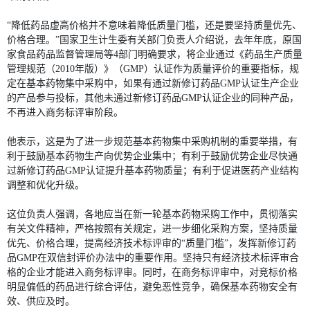
“降低药品虚高价格并不意味着降低质量门槛，还是要坚持质量优先、
价格合理。”国家卫生计生委有关部门负责人介绍说，去年年底，原国
家食品药品监督管理局等4部门明确要求，将企业通过《药品生产质量
管理规范（2010年版）》（GMP）认证作为质量评价的重要指标，规
定在基本药物集中采购中，如果有通过新修订药品GMP认证生产企业
的产品参与投标，其他未通过新修订药品GMP认证企业的同种产品，
不再进入商务标评审阶段。
他表示，这是为了进一步规范基本药物集中采购机制的重要举措，有
利于鼓励基本药物生产向优势企业集中；有利于鼓励优势企业尽快通
过新修订药品GMP认证提升基本药物质量；有利于促进医药产业结构
调整和优化升级。
这位负责人强调，各地应当在新一轮基本药物采购工作中，贯彻落实
有关文件精神，严格按照有关规定，进一步细化采购方案，坚持质量
优先、价格合理，提高经济技术标评审的“质量门槛”，发挥新修订药
品GMP在双信封评价办法中的重要作用。坚持只有经济技术标评审合
格的企业才能进入商务标评审。同时，在商务标评审中，对竞标价格
明显偏低的药品进行综合评估，避免恶性竞争，确保基本药物安全有
效、供应及时。